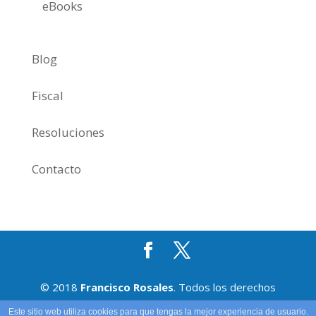
eBooks
Blog
Fiscal
Resoluciones
Contacto
© 2018
Francisco Rosales
. Todos los derechos
reservados.
Aviso legal
|
Privacidad
|
Cookies
.
Este sitio web utiliza cookies para que tengas la mejor experiencia de usuario.