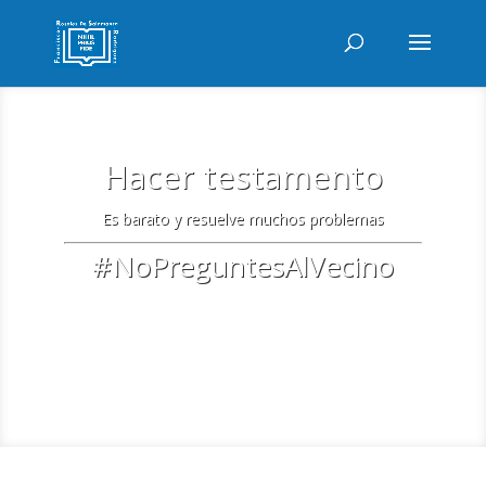
Hacer testamento
Es barato y resuelve muchos problemas
#NoPreguntesAlVecino
Más información