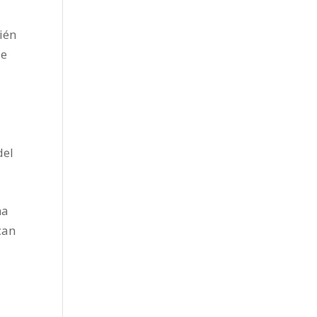
ién
de
del
na
can
a