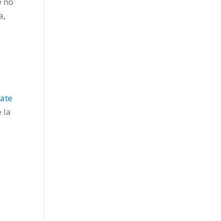
e no
a,
rate
 la