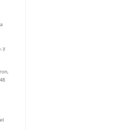
la
, y
ron,
648
el