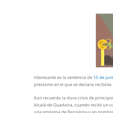
Facebook
Twitter
Google+
LinkedIn
Pinterest
Blogger
Delicious
Buffer
Interesante es la sentencia de
15 de jun
préstamo en el que se declara recibida
Aún recuerdo la dura crisis de princip
Alcalá de Guadaíra, cuando recibí un c
una empresa de Barcelona y en nombre 