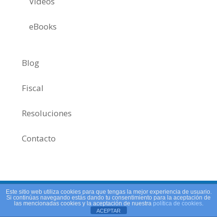
Videos
eBooks
Blog
Fiscal
Resoluciones
Contacto
Este sitio web utiliza cookies para que tengas la mejor experiencia de usuario.
Si continúas navegando estás dando tu consentimiento para la aceptación de
las mencionadas cookies y la aceptación de nuestra
política de cookies
.
ACEPTAR