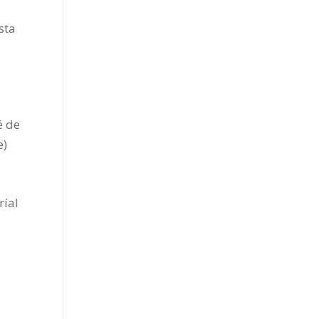
sta
é de
e)
ríal