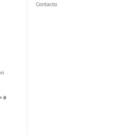
Contacto
en
» a