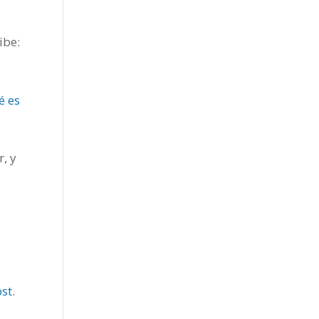
ibe:
é es
r, y
ost
.